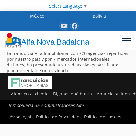
Select Language
▼
México
Bolivia
Alfa Nova Badalona
La franquicia Alfa Inmobiliaria, con 220 agencias repartidas
por nuestro país y por 7 mercados internacionales
distintos, ha presentado a su red las claves para fijar el
plan de venta de una vivienda…
Atención al cliente
Díganos qué busca
Anuncie su inmueb
Inmobiliaria de Administradores Alfa
Aviso legal
Política de Privacidad
Política de cookies