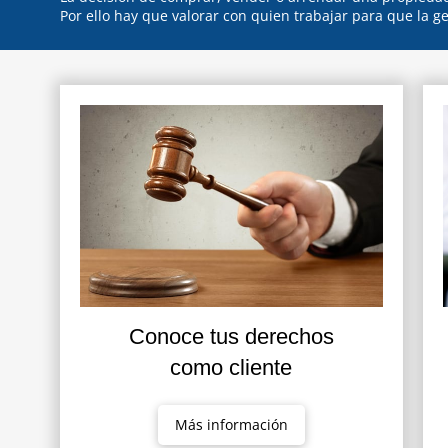
Por ello hay que valorar con quien trabajar para que la ge
Conoce tus derechos
como cliente
Más información