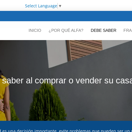
Select Language
▼
INICIO
¿POR QUÉ ALFA?
DEBE SABER
FRA
 saber al comprar o vender su cas
d es una decisión importante, evite problemas que pueden ser un