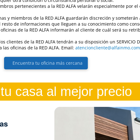
lquier otra condición o circunstancia personal o social.
mbros pertenecientes a la RED ALFA velarán especialmente por el
cinas y miembros de la RED ALFA guardarán discreción y someterán 
 el resto de informaciones que lleguen a su conocimiento como cons
oficinas de la RED ALFA informarán al cliente de cuál será su retrib
e: los clientes de la RED ALFA tendrán a su disposición un SERVICI
 las oficinas de la RED ALFA. Email:
atencioncliente@alfainmo.com
Encuentra tu oficina más cercana
tu casa al mejor precio
las