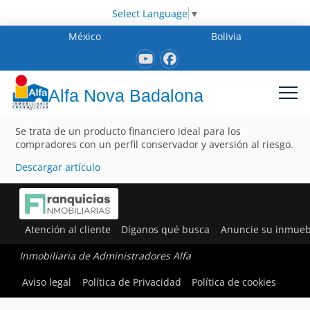
Select Language
▼
México
Bolivia
Alfa Nova Badalona
Se trata de un producto financiero ideal para los
compradores con un perfil conservador y aversión al riesgo.
Descargar artículo
Atención al cliente
Díganos qué busca
Anuncie su inmueb
Inmobiliaria de Administradores Alfa
Aviso legal
Política de Privacidad
Política de cookies