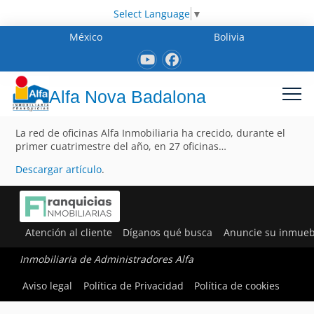
Select Language
▼
México
Bolivia
Alfa Nova Badalona
La red de oficinas Alfa Inmobiliaria ha crecido, durante el
primer cuatrimestre del año, en 27 oficinas…
Descargar artículo
.
Atención al cliente
Díganos qué busca
Anuncie su inmueb
Inmobiliaria de Administradores Alfa
Aviso legal
Política de Privacidad
Política de cookies