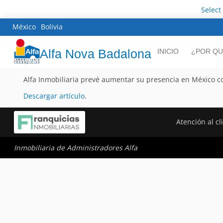
Select
México
Bolivia
Alfa Nova Badalona
INICIO
¿POR QU
Alfa Inmobiliaria prevé aumentar su presencia en México c
Descargar artículo
.
Atención al cl
Inmobiliaria de Administradores Alfa