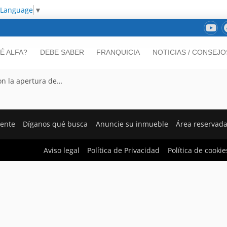
 Language
▼
É ALFA?
DEBE SABER
FRANQUICIA
NOTICIAS / CONSEJO
on la apertura de…
iente
Díganos qué busca
Anuncie su inmueble
Área reservad
Aviso legal
Política de Privacidad
Política de cookie