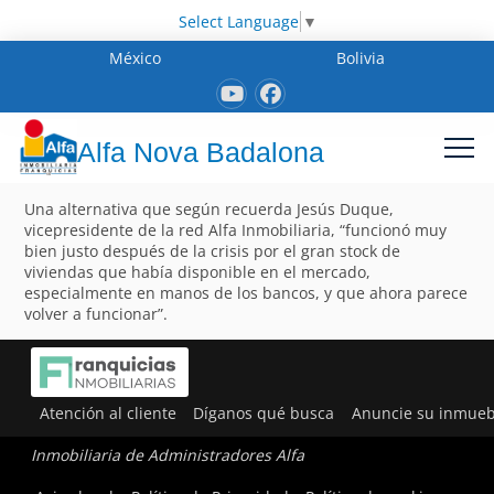
Select Language
▼
México
Bolivia
Alfa Nova Badalona
Una alternativa que según recuerda Jesús Duque,
vicepresidente de la red Alfa Inmobiliaria, “funcionó muy
bien justo después de la crisis por el gran stock de
viviendas que había disponible en el mercado,
especialmente en manos de los bancos, y que ahora parece
volver a funcionar”.
Atención al cliente
Díganos qué busca
Anuncie su inmueb
Inmobiliaria de Administradores Alfa