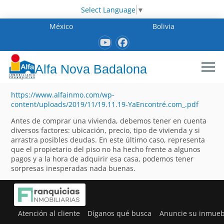
Select Language
▼
México
Bolivia
Alfa Nova Badalona
https://www.alfainmo.com/wp-
content/uploads/2019/11/19.11.19-YaEncontré.com_.pdf
Antes de comprar una vivienda, debemos tener en cuenta
diversos factores: ubicación, precio, tipo de vivienda y si
arrastra posibles deudas. En este último caso, representa
que el propietario del piso no ha hecho frente a algunos
pagos y a la hora de adquirir esa casa, podemos tener
sorpresas inesperadas nada buenas.
Atención al cliente
Díganos qué busca
Anuncie su inmueb