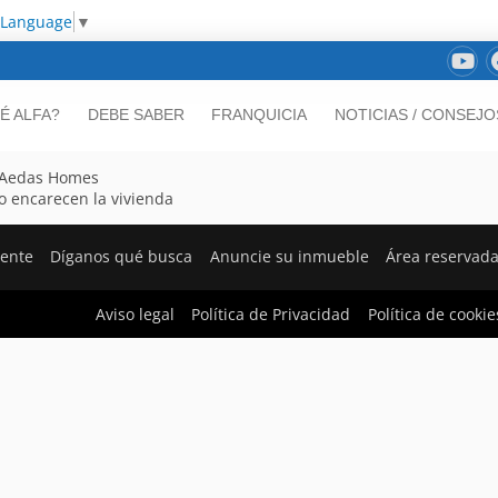
 Language
▼
É ALFA?
DEBE SABER
FRANQUICIA
NOTICIAS / CONSEJO
n Aedas Homes
o encarecen la vivienda
iente
Díganos qué busca
Anuncie su inmueble
Área reservad
Aviso legal
Política de Privacidad
Política de cookie