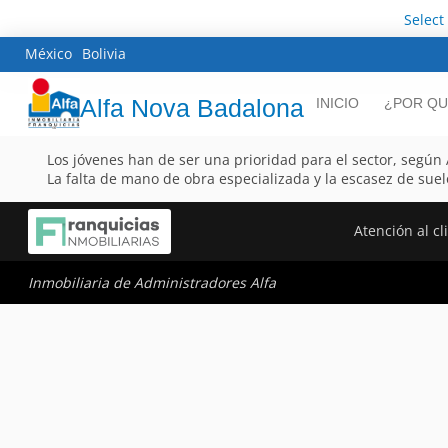
Select
México
Bolivia
Alfa Nova Badalona
INICIO
¿POR QU
Los jóvenes han de ser una prioridad para el sector, segú
La falta de mano de obra especializada y la escasez de suel
Atención al cl
Inmobiliaria de Administradores Alfa