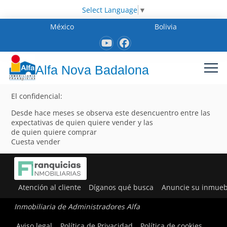
Select Language
▼
México
Bolivia
Alfa Nova Badalona
El confidencial:
Desde hace meses se observa este desencuentro entre las
expectativas de quien quiere vender y las
de quien quiere comprar
Cuesta vender
Atención al cliente
Díganos qué busca
Anuncie su inmueb
Inmobiliaria de Administradores Alfa
Aviso legal
Política de Privacidad
Política de cookies