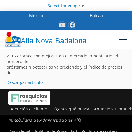
Select Language
▼
México
Bolivia
Alfa Nova Badalona
2016 arranca con mejoras en el mercado inmobiliario: el
número de
préstamos hipotecarios va creciendo y el índice de precios
de …..
Descargar artículo
Atención al cliente
Díganos qué busca
Anuncie su inmueb
Inmobiliaria de Administradores Alfa
Aviso legal
Política de Privacidad
Política de cookies