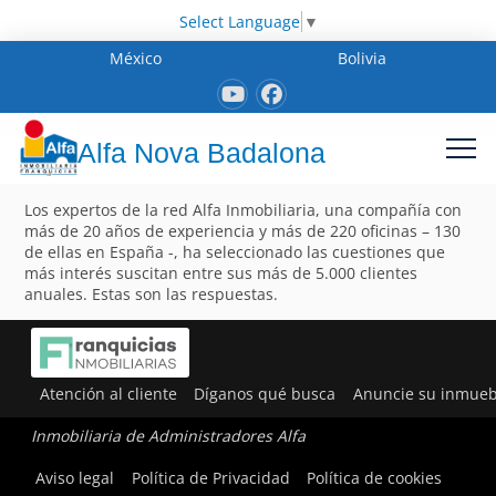
Select Language
▼
México
Bolivia
Alfa Nova Badalona
Los expertos de la red Alfa Inmobiliaria, una compañía con
más de 20 años de experiencia y más de 220 oficinas – 130
de ellas en España -, ha seleccionado las cuestiones que
más interés suscitan entre sus más de 5.000 clientes
anuales. Estas son las respuestas.
Atención al cliente
Díganos qué busca
Anuncie su inmueb
Inmobiliaria de Administradores Alfa
Aviso legal
Política de Privacidad
Política de cookies