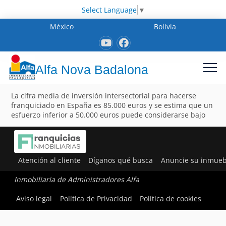
Select Language
▼
México
Bolivia
Alfa Nova Badalona
La cifra media de inversión intersectorial para hacerse
franquiciado en España es 85.000 euros y se estima que un
esfuerzo inferior a 50.000 euros puede considerarse bajo
Atención al cliente
Díganos qué busca
Anuncie su inmueb
Inmobiliaria de Administradores Alfa
Aviso legal
Política de Privacidad
Política de cookies