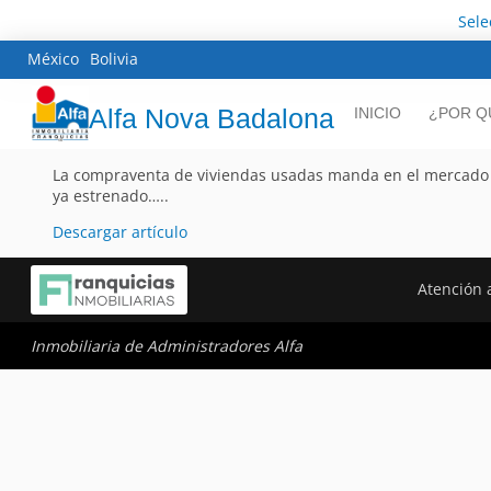
Sele
México
Bolivia
Alfa Nova Badalona
INICIO
¿POR Q
La compraventa de viviendas usadas manda en el mercado p
ya estrenado…..
Descargar artículo
Atención a
Inmobiliaria de Administradores Alfa