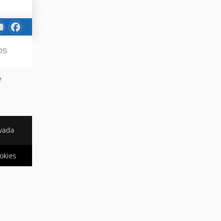
OS
e
rvada
ookies