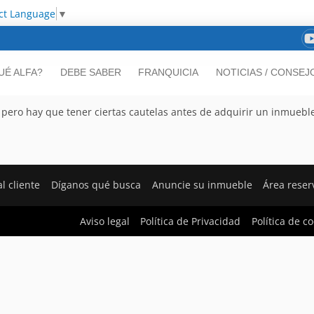
ct Language
▼
UÉ ALFA?
DEBE SABER
FRANQUICIA
NOTICIAS / CONSEJ
ero hay que tener ciertas cautelas antes de adquirir un inmuebl
l cliente
Díganos qué busca
Anuncie su inmueble
Área rese
Aviso legal
Política de Privacidad
Política de c