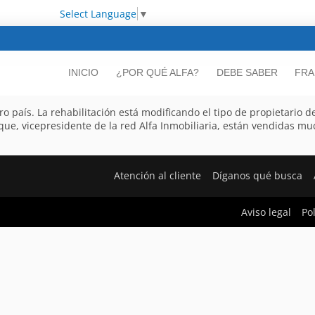
Select Language
▼
INICIO
¿POR QUÉ ALFA?
DEBE SABER
FRA
o país. La rehabilitación está modificando el tipo de propietario d
e, vicepresidente de la red Alfa Inmobiliaria, están vendidas muc
Atención al cliente
Díganos qué busca
Aviso legal
Po