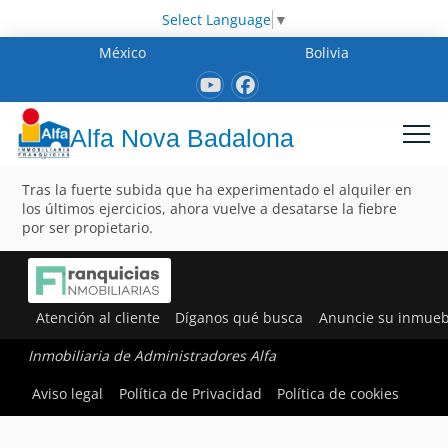
Select Language
▼
México
Bolivia
Alfa Nova Badalona
Tras la fuerte subida que ha experimentado el alquiler en
los últimos ejercicios, ahora vuelve a desatarse la fiebre
por ser propietario.
Atención al cliente
Díganos qué busca
Anuncie su inmueb
Inmobiliaria de Administradores Alfa
Aviso legal
Política de Privacidad
Política de cookies