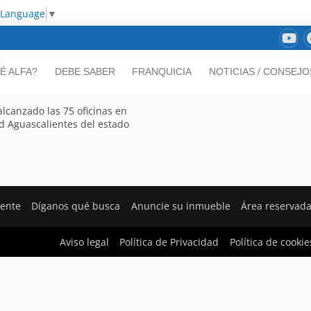
 Language
▼
É ALFA?
DEBE SABER
FRANQUICIA
NOTICIAS / CONSEJO
alcanzado las 75 oficinas en
d Aguascalientes del estado
iente
Díganos qué busca
Anuncie su inmueble
Área reservad
Aviso legal
Política de Privacidad
Política de cookie