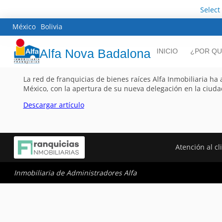
Select
México
Bolivia
Alfa Nova Badalona
INICIO
¿POR QU
La red de franquicias de bienes raíces Alfa Inmobiliaria ha 
México, con la apertura de su nueva delegación en la ciuda
Descargar artículo
Atención al cl
Inmobiliaria de Administradores Alfa