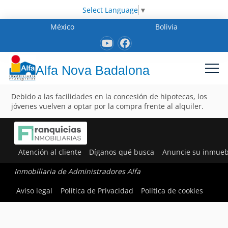
Select Language
▼
México
Bolivia
Alfa Nova Badalona
Debido a las facilidades en la concesión de hipotecas, los
jóvenes vuelven a optar por la compra frente al alquiler.
Atención al cliente
Díganos qué busca
Anuncie su inmueb
Inmobiliaria de Administradores Alfa
Aviso legal
Política de Privacidad
Política de cookies