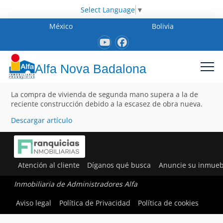
Select Language
▼
México
Bolivia
Alfa Nova Badalona
La compra de vivienda de segunda mano supera a la de
reciente construcción debido a la escasez de obra nueva.
Descargar artículo
Atención al cliente
Díganos qué busca
Anuncie su inmueb
Inmobiliaria de Administradores Alfa
Aviso legal
Política de Privacidad
Política de cookies