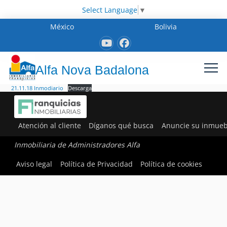
Select Language
▼
México
Bolivia
Alfa Nova Badalona
21.11.18 Inmodiario
Descarga
Atención al cliente
Díganos qué busca
Anuncie su inmueb
Inmobiliaria de Administradores Alfa
Aviso legal
Política de Privacidad
Política de cookies