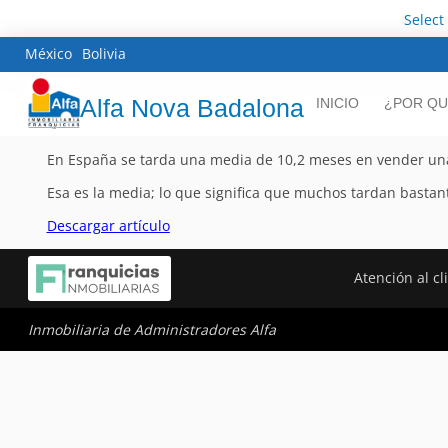
Select
México
Bolivia
Alfa Nova Badalona
INICIO
¿POR QU
En España se tarda una media de 10,2 meses en vender una 
Esa es la media; lo que significa que muchos tardan basta
Descargar artículo
Atención al cl
Inmobiliaria de Administradores Alfa