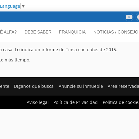
 Language
▼
É ALFA?
DEBE SABER
FRANQUICIA
NOTICIAS / CONSEJO
casa. Lo indica un informe de Tinsa con datos de 2015.
nte más tiempo.
iente
Díganos qué busca
Anuncie su inmueble
Área reservad
Aviso legal
Política de Privacidad
Política de cookie